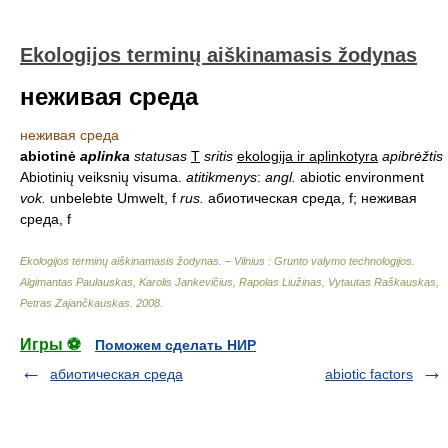
Ekologijos terminų aiškinamasis žodynas
неживая среда
неживая среда
abiotinė
aplinka
statusas
T
sritis
ekologija ir aplinkotyra
apibrėžtis
Abiotinių veiksnių visuma.
atitikmenys
:
angl.
abiotic environment
vok.
unbelebte Umwelt, f
rus.
абиотическая среда, f; неживая
среда, f
Ekologijos terminų aiškinamasis žodynas. – Vilnius : Grunto valymo technologijos
.
Algimantas Paulauskas, Karolis Jankevičius, Rapolas Liužinas, Vytautas Raškauskas,
Petras Zajančkauskas
.
2008
.
Игры ⚽
Поможем сделать НИР
абиотическая среда
abiotic factors