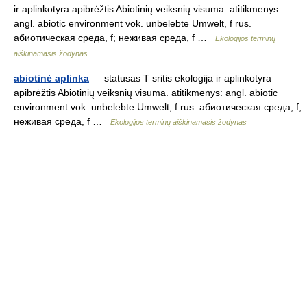
ir aplinkotyra apibrėžtis Abiotinių veiksnių visuma. atitikmenys:
angl. abiotic environment vok. unbelebte Umwelt, f rus.
абиотическая среда, f; неживая среда, f …
Ekologijos terminų
aiškinamasis žodynas
abiotinė aplinka
— statusas T sritis ekologija ir aplinkotyra
apibrėžtis Abiotinių veiksnių visuma. atitikmenys: angl. abiotic
environment vok. unbelebte Umwelt, f rus. абиотическая среда, f;
неживая среда, f …
Ekologijos terminų aiškinamasis žodynas