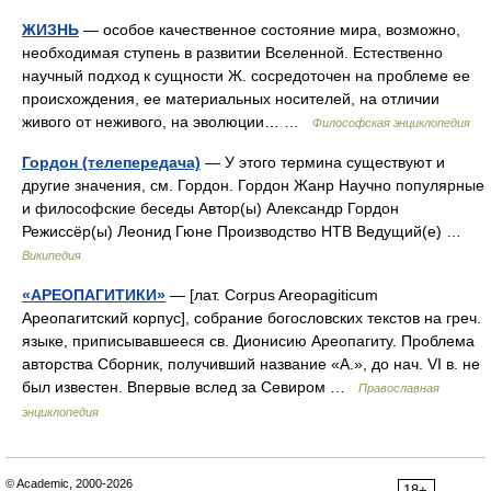
ЖИЗНЬ
— особое качественное состояние мира, возможно,
необходимая ступень в развитии Вселенной. Естественно
научный подход к сущности Ж. сосредоточен на проблеме ее
происхождения, ее материальных носителей, на отличии
живого от неживого, на эволюции… …
Философская энциклопедия
Гордон (телепередача)
— У этого термина существуют и
другие значения, см. Гордон. Гордон Жанр Научно популярные
и философские беседы Автор(ы) Александр Гордон
Режиссёр(ы) Леонид Гюне Производство НТВ Ведущий(е) …
Википедия
«АРЕОПАГИТИКИ»
— [лат. Сorpus Areopagiticum
Ареопагитский корпус], собрание богословских текстов на греч.
языке, приписывавшееся св. Дионисию Ареопагиту. Проблема
авторства Сборник, получивший название «А.», до нач. VI в. не
был известен. Впервые вслед за Севиром …
Православная
энциклопедия
© Academic, 2000-2026
18+