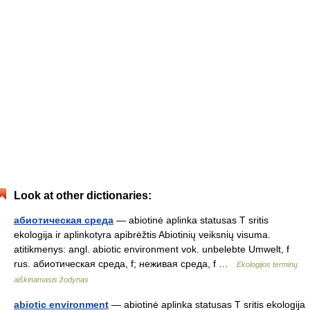
Look at other dictionaries:
абиотическая среда
— abiotinė aplinka statusas T sritis
ekologija ir aplinkotyra apibrėžtis Abiotinių veiksnių visuma.
atitikmenys: angl. abiotic environment vok. unbelebte Umwelt, f
rus. абиотическая среда, f; неживая среда, f …
Ekologijos terminų
aiškinamasis žodynas
abiotic environment
— abiotinė aplinka statusas T sritis ekologija