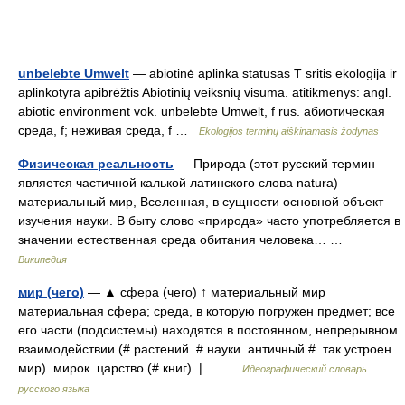
unbelebte Umwelt
— abiotinė aplinka statusas T sritis ekologija ir
aplinkotyra apibrėžtis Abiotinių veiksnių visuma. atitikmenys: angl.
abiotic environment vok. unbelebte Umwelt, f rus. абиотическая
среда, f; неживая среда, f …
Ekologijos terminų aiškinamasis žodynas
Физическая реальность
— Природа (этот русский термин
является частичной калькой латинского слова natura)
материальный мир, Вселенная, в сущности основной объект
изучения науки. В быту слово «природа» часто употребляется в
значении естественная среда обитания человека… …
Википедия
мир (чего)
— ▲ сфера (чего) ↑ материальный мир
материальная сфера; среда, в которую погружен предмет; все
его части (подсистемы) находятся в постоянном, непрерывном
взаимодействии (# растений. # науки. античный #. так устроен
мир). мирок. царство (# книг). |… …
Идеографический словарь
русского языка